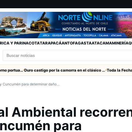
RICA Y PARINACOTA
TARAPACÁ
ANTOFAGASTA
ATACAMA
MINERÍA
Q
Refuerzan seguridad en el entorno portuario de Arica
Duro castigo por la camorra en el clásico Arica-Iquique
es y Cuncumén para determinar daño…
al Ambiental recorre
uncumén para