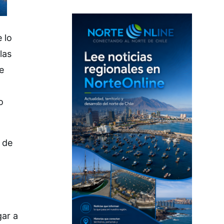
 lo
las
e
o
 de
gar a