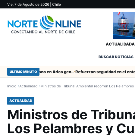
Vie, 7 de Agosto de 2026
| Chile
ACTUALIDAD
A
BUSCAR NOTICIAS
Obras de Aguas del Altiplano en Arica generan puestos de trabajo
ULTIMO MINUTO
Inicio
Actualidad
Ministros de Tribunal Ambiental recorren Los Pelambr
ACTUALIDAD
Ministros de Tribun
Los Pelambres y C