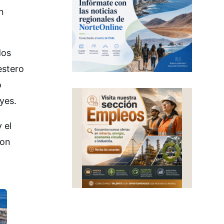
n
dos
estero
o
yes.
 el
con