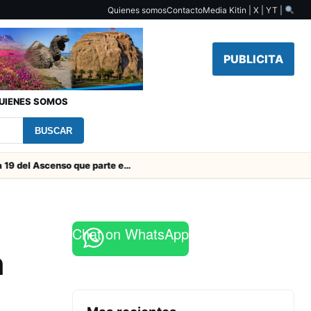
Quienes somos
Contacto
Media Kit
in | X | YT |
PUBLICITA
UIENES SOMOS
BUSCAR
Toda la Fecha 19 del Ascenso que parte este viernes
Chat on WhatsApp
n