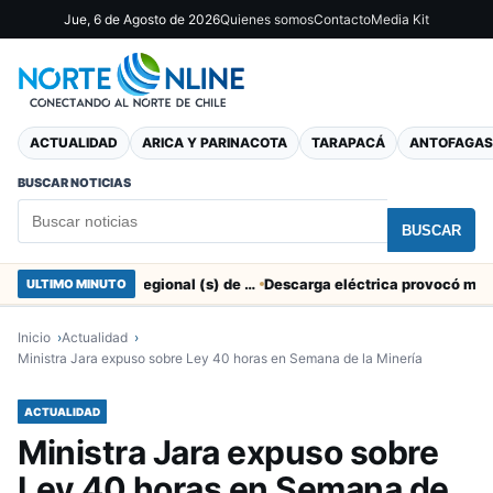
Jue, 6 de Agosto de 2026
Quienes somos
Contacto
Media Kit
ACTUALIDAD
ARICA Y PARINACOTA
TARAPACÁ
ANTOFAGAS
BUSCAR NOTICIAS
BUSCAR
SERNAC pidió la renuncia a Director Regional (s) de Arica por contratar solo a militantes del Gobierno
ULTIMO MINUTO
Inicio
Actualidad
Ministra Jara expuso sobre Ley 40 horas en Semana de la Minería
ACTUALIDAD
Ministra Jara expuso sobre
Ley 40 horas en Semana de