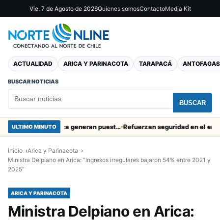
Vie, 7 de Agosto de 2026
Quienes somos
Contacto
Media Kit
ACTUALIDAD
ARICA Y PARINACOTA
TARAPACÁ
ANTOFAGAS
BUSCAR NOTICIAS
BUSCAR
Obras de Aguas del Altiplano en Arica generan puestos de trabajo
Refuerzan seguridad en el entorno por
ULTIMO MINUTO
Inicio
Arica y Parinacota
Ministra Delpiano en Arica: “Ingresos irregulares bajaron 54% entre 2021 y
2025”
ARICA Y PARINACOTA
Ministra Delpiano en Arica: