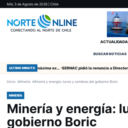
Mié, 5 de Agosto de 2026
| Chile
ACTUALIDAD
A
BUSCAR NOTICIAS
Murió tacneña Charito Mistral máxima exponente de la música criolla durante 50 años
SERNAC pidió la renuncia a Director Regional (s) de Arica por contratar solo a militantes del Gobierno
ULTIMO MINUTO
Inicio
Minería
Minería y energía: luces y sombras del gobierno Boric
MINERÍA
Minería y energía: 
gobierno Boric