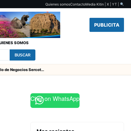
Quienes somos
Contacto
Media Kit
in | X | YT |
PUBLICITA
UIENES SOMOS
BUSCAR
Centro de Desarrollo de Negocios Sercotec-INACAP inaugura Academia de Mujeres Empresarias 2026
Chat on WhatsApp