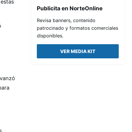
 estas
Publicita en NorteOnline
Revisa banners, contenido
ó
patrocinado y formatos comerciales
disponibles.
VER MEDIA KIT
avanzó
para
r
s