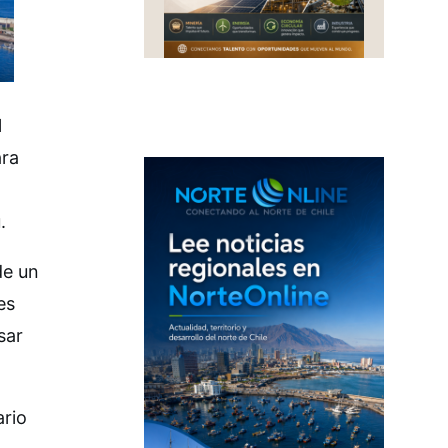
l
ara
.
de un
es
sar
ario