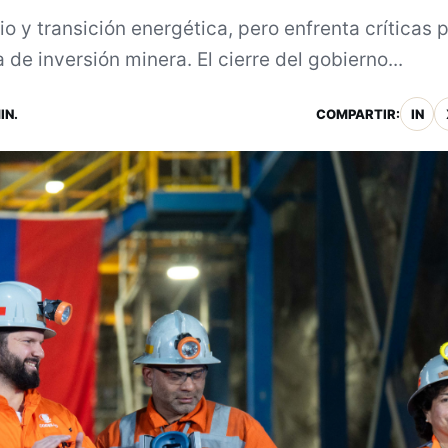
io y transición energética, pero enfrenta críticas 
de inversión minera. El cierre del gobierno...
IN.
COMPARTIR:
IN