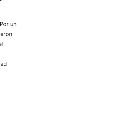
 Por un
ieron
el
dad
a