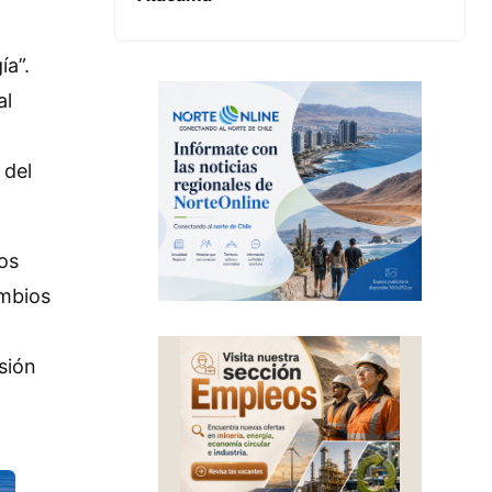
ía”.
al
 del
os
ambios
sión