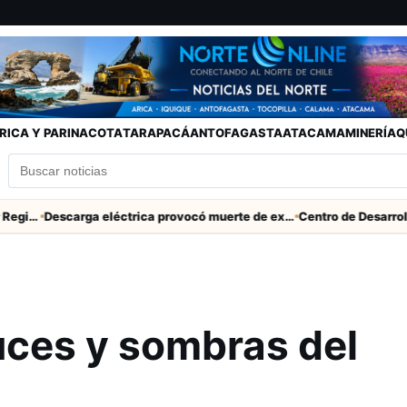
RICA Y PARINACOTA
TARAPACÁ
ANTOFAGASTA
ATACAMA
MINERÍA
Q
Descarga eléctrica provocó muerte de extranjero que robaba cables en Cerro Chuño
luces y sombras del