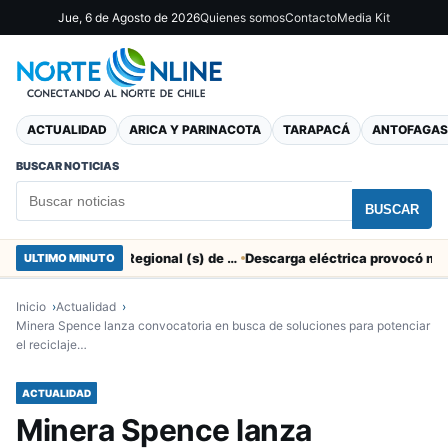
Jue, 6 de Agosto de 2026
Quienes somos
Contacto
Media Kit
ACTUALIDAD
ARICA Y PARINACOTA
TARAPACÁ
ANTOFAGAS
BUSCAR NOTICIAS
BUSCAR
SERNAC pidió la renuncia a Director Regional (s) de Arica por contratar solo a militantes del Gobierno
ULTIMO MINUTO
Inicio
Actualidad
Minera Spence lanza convocatoria en busca de soluciones para potenciar
el reciclaje…
ACTUALIDAD
Minera Spence lanza