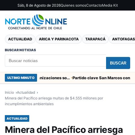
Sáb, 8 de Agosto de 2026
Quienes somos
Contacto
Media Kit
ACTUALIDAD
ARICA Y PARINACOTA
TARAPACÁ
ANTOFAGAS
BUSCAR NOTICIAS
BUSCAR
Entregaron fibra óptica gratuita a organizaciones sociales de Arica
ULTIMO MINUTO
Inicio
Actualidad
Minera del Pacífico arriesga multas de $4.555 millones por
incumplimientos ambientales
ACTUALIDAD
Minera del Pacífico arriesga