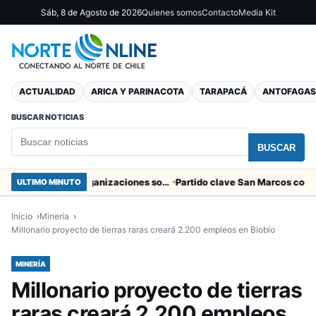
Sáb, 8 de Agosto de 2026
Quienes somos
Contacto
Media Kit
ACTUALIDAD
ARICA Y PARINACOTA
TARAPACÁ
ANTOFAGAS
BUSCAR NOTICIAS
BUSCAR
Entregaron fibra óptica gratuita a organizaciones sociales de Arica
ULTIMO MINUTO
Inicio
Minería
Millonario proyecto de tierras raras creará 2.200 empleos en Biobío
MINERÍA
Millonario proyecto de tierras
raras creará 2.200 empleos