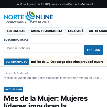
Jue, 6 de Agosto de 2026
Quienes somos
Contacto
Media Kit
ACTUALIDAD
ARICA Y PARINACOTA
TARAPACÁ
ANTOFAGAS
BUSCAR NOTICIAS
BUSCAR
SERNAC pidió la renuncia a Director Regional (s) de Arica por contratar solo a militantes del Gobierno
ULTIMO MINUTO
Inicio
Actualidad
Mes de la Mujer: Mujeres líderes impulsan la innovación minera en Chile…
ACTUALIDAD
Mes de la Mujer: Mujeres
líderes impulsan la