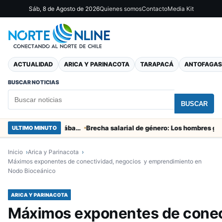
Sáb, 8 de Agosto de 2026
Quienes somos
Contacto
Media Kit
ACTUALIDAD
ARICA Y PARINACOTA
TARAPACÁ
ANTOFAGAS
BUSCAR NOTICIAS
BUSCAR
Partido clave San Marcos con Wanderers este sábado a las 15 horas en Valparaíso
Brecha salarial de género: Los hombres ganan seis veces más que las mujeres
ULTIMO MINUTO
Inicio
Arica y Parinacota
Máximos exponentes de conectividad, negocios y emprendimiento en
Nodo Bioceánico
ARICA Y PARINACOTA
Máximos exponentes de conec