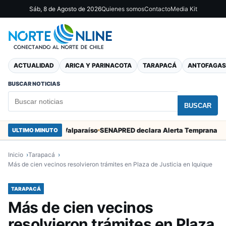
Sáb, 8 de Agosto de 2026
Quienes somos
Contacto
Media Kit
ACTUALIDAD
ARICA Y PARINACOTA
TARAPACÁ
ANTOFAGAS
BUSCAR NOTICIAS
BUSCAR
n Marcos en Valparaíso
ULTIMO MINUTO
Inicio
Tarapacá
Más de cien vecinos resolvieron trámites en Plaza de Justicia en Iquique
TARAPACÁ
Más de cien vecinos
resolvieron trámites en Plaza