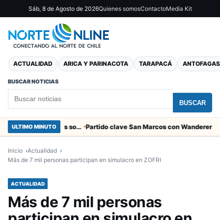
Sáb, 8 de Agosto de 2026
Quienes somos
Contacto
Media Kit
ACTUALIDAD
ARICA Y PARINACOTA
TARAPACÁ
ANTOFAGAS
BUSCAR NOTICIAS
BUSCAR
Entregaron fibra óptica gratuita a organizaciones sociales de Arica
ULTIMO MINUTO
Inicio
Actualidad
Más de 7 mil personas participan en simulacro en ZOFRI
ACTUALIDAD
Más de 7 mil personas
participan en simulacro en