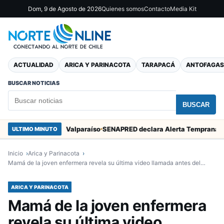
Dom, 9 de Agosto de 2026
Quienes somos
Contacto
Media Kit
ACTUALIDAD
ARICA Y PARINACOTA
TARAPACÁ
ANTOFAGAS
BUSCAR NOTICIAS
BUSCAR
an Marcos en Valparaíso
ULTIMO MINUTO
Inicio
Arica y Parinacota
Mamá de la joven enfermera revela su última video llamada antes del…
ARICA Y PARINACOTA
Mamá de la joven enfermera
revela su última video