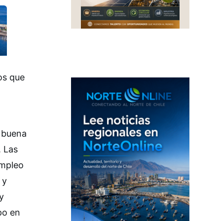
os que
e buena
. Las
empleo
 y
y
po en