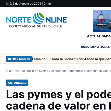
Mié, 5 de Agosto de 2026
| Chile
ACTUALIDAD
A
BUSCAR NOTICIAS
Duro castigo por la camorra en el clásico Arica-Iquique
Toda la Fecha 19 del Ascenso que parte este viernes
ULTIMO MINUTO
Inicio
Actualidad
Las pymes y el poder de transformar la cadena de valor
ACTUALIDAD
Las pymes y el pode
cadena de valor en 