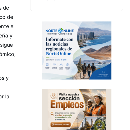
s de
co de
nte el
ueña y
 sigue
nómico,
os y
r la