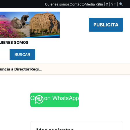
Quienes somos
Contacto
Media Kit
in | X | YT |
PUBLICITA
UIENES SOMOS
BUSCAR
SERNAC pidió la renuncia a Director Regional (s) de Arica por contratar solo a militantes del Gobierno
Chat on WhatsApp