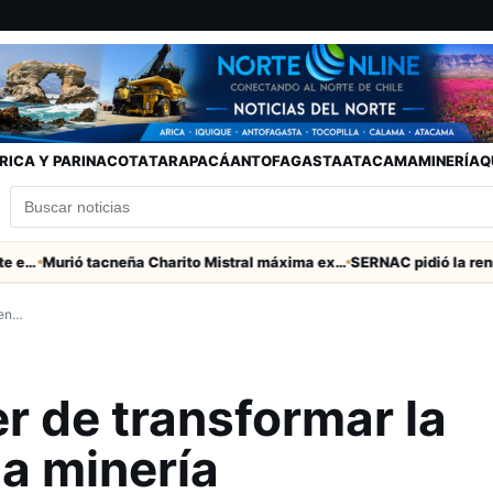
RICA Y PARINACOTA
TARAPACÁ
ANTOFAGASTA
ATACAMA
MINERÍA
Q
Murió tacneña Charito Mistral máxima exponente de la música criolla durante 50 años
 en…
r de transformar la
la minería