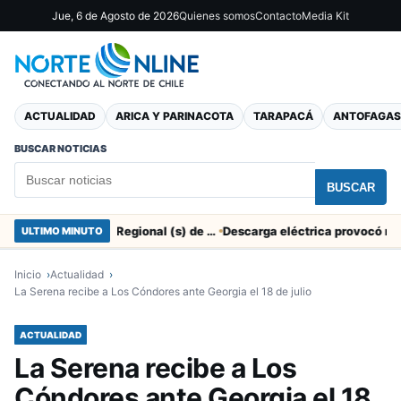
Jue, 6 de Agosto de 2026
Quienes somos
Contacto
Media Kit
ACTUALIDAD
ARICA Y PARINACOTA
TARAPACÁ
ANTOFAGAS
BUSCAR NOTICIAS
BUSCAR
SERNAC pidió la renuncia a Director Regional (s) de Arica por contratar solo a militantes del Gobierno
ULTIMO MINUTO
Inicio
Actualidad
La Serena recibe a Los Cóndores ante Georgia el 18 de julio
ACTUALIDAD
La Serena recibe a Los
Cóndores ante Georgia el 18