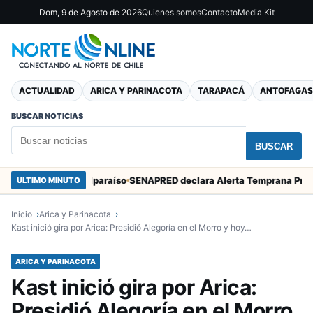
Dom, 9 de Agosto de 2026
Quienes somos
Contacto
Media Kit
ACTUALIDAD
ARICA Y PARINACOTA
TARAPACÁ
ANTOFAGAS
BUSCAR NOTICIAS
BUSCAR
 Marcos en Valparaíso
ULTIMO MINUTO
Inicio
Arica y Parinacota
Kast inició gira por Arica: Presidió Alegoría en el Morro y hoy…
ARICA Y PARINACOTA
Kast inició gira por Arica:
Presidió Alegoría en el Morro