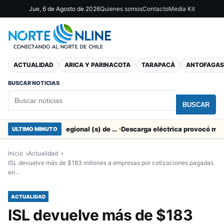
Jue, 6 de Agosto de 2026
Quienes somos
Contacto
Media Kit
ACTUALIDAD
ARICA Y PARINACOTA
TARAPACÁ
ANTOFAGAS
BUSCAR NOTICIAS
BUSCAR
SERNAC pidió la renuncia a Director Regional (s) de Arica por contratar solo a militantes del Gobierno
ULTIMO MINUTO
Inicio
Actualidad
ISL devuelve más de $183 millones a empresas por cotizaciones pagadas
en…
ACTUALIDAD
ISL devuelve más de $183