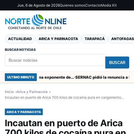
Jue, 6 de Agosto de 2026
Quienes somos
Contacto
Media Kit
ACTUALIDAD
ARICA Y PARINACOTA
TARAPACÁ
ANTOFAGAS
BUSCAR NOTICIAS
BUSCAR
Murió tacneña Charito Mistral máxima exponente de la música criolla durante 50 años
ULTIMO MINUTO
Inicio
Arica y Parinacota
Incautan en puerto de Arica 700 kilos de cocaína pura en cargamento…
ARICA Y PARINACOTA
Incautan en puerto de Arica
700 kilos de cocaína pura en