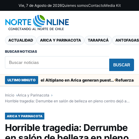
Vie, 7 de Agosto de 2026
Quienes somos
Contacto
Media Kit
ACTUALIDAD
ARICA Y PARINACOTA
TARAPACÁ
ANTOFAGAS
BUSCAR NOTICIAS
BUSCAR
Obras de Aguas del Altiplano en Arica generan puestos de trabajo
Refuerzan segurid
ULTIMO MINUTO
Inicio
Arica y Parinacota
Horrible tragedia: Derrumbe en salón de belleza en pleno centro dejó a…
ARICA Y PARINACOTA
Horrible tragedia: Derrumbe
en salón de belleza en pleno