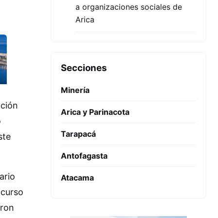
a organizaciones sociales de
Arica
Secciones
Minería
cción
Arica y Parinacota
o
Tarapacá
ste
Antofagasta
ario
Atacama
ncurso
aron