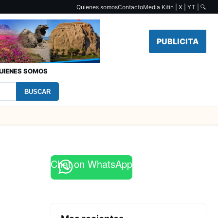
Quienes somos
Contacto
Media Kit
in | X | YT |
🔍
PUBLICITA
UIENES SOMOS
BUSCAR
Chat on WhatsApp