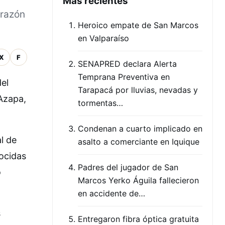
Mas recientes
orazón
Heroico empate de San Marcos
en Valparaíso
X
F
SENAPRED declara Alerta
Temprana Preventiva en
el
Tarapacá por lluvias, nevadas y
 Azapa,
tormentas…
Condenan a cuarto implicado en
l de
asalto a comerciante en Iquique
nocidas
Padres del jugador de San
o
Marcos Yerko Águila fallecieron
en accidente de…
s
Entregaron fibra óptica gratuita