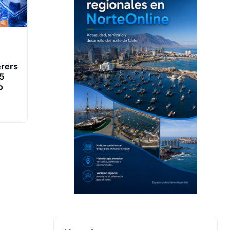
rers
15
o