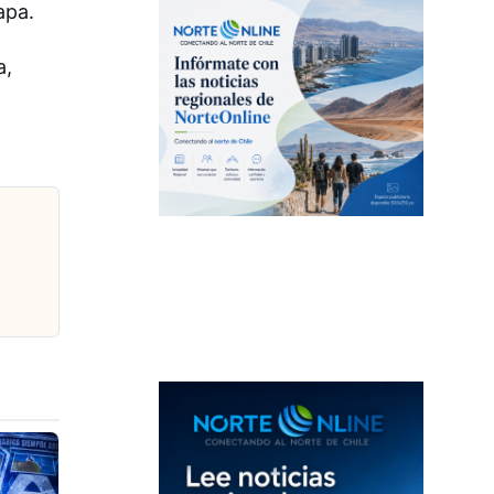
apa.
a,