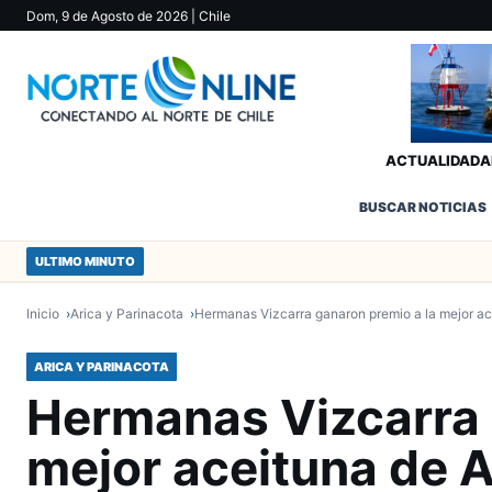
Dom, 9 de Agosto de 2026
| Chile
ACTUALIDAD
A
BUSCAR NOTICIAS
ULTIMO MINUTO
Inicio
Arica y Parinacota
Hermanas Vizcarra ganaron premio a la mejor ac
ARICA Y PARINACOTA
Hermanas Vizcarra 
mejor aceituna de A