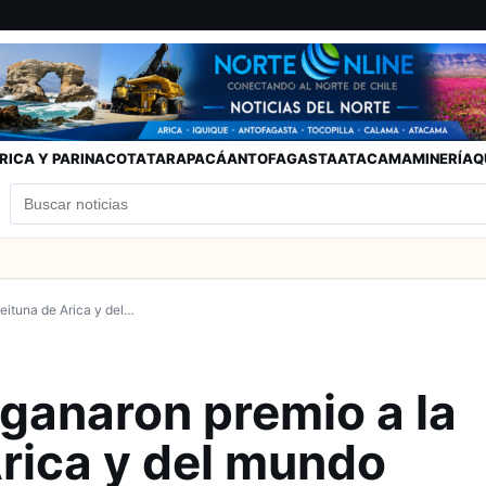
RICA Y PARINACOTA
TARAPACÁ
ANTOFAGASTA
ATACAMA
MINERÍA
Q
eituna de Arica y del…
ganaron premio a la
rica y del mundo