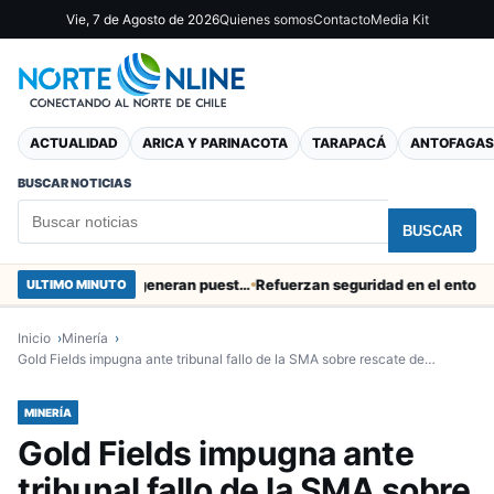
Vie, 7 de Agosto de 2026
Quienes somos
Contacto
Media Kit
ACTUALIDAD
ARICA Y PARINACOTA
TARAPACÁ
ANTOFAGAS
BUSCAR NOTICIAS
BUSCAR
Obras de Aguas del Altiplano en Arica generan puestos de trabajo
Refuerzan seguridad en el entorno portua
ULTIMO MINUTO
Inicio
Minería
Gold Fields impugna ante tribunal fallo de la SMA sobre rescate de…
MINERÍA
Gold Fields impugna ante
tribunal fallo de la SMA sobre