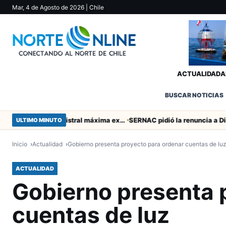
Mar, 4 de Agosto de 2026
| Chile
ACTUALIDAD
A
BUSCAR NOTICIAS
Murió tacneña Charito Mistral máxima exponente de la música criolla durante 50 años
ULTIMO MINUTO
Inicio
Actualidad
Gobierno presenta proyecto para ordenar cuentas de lu
ACTUALIDAD
Gobierno presenta 
cuentas de luz