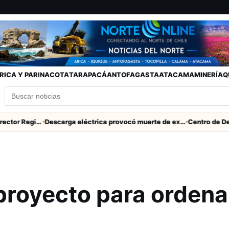
RICA Y PARINACOTA
TARAPACÁ
ANTOFAGASTA
ATACAMA
MINERÍA
Q
SERNAC pidió la renuncia a Director Regional (s) de Arica por contratar solo a militantes del Gobierno
Descarga eléctrica provocó muerte de extranjero que robaba cables en Cerro Chuño
z
proyecto para ordena