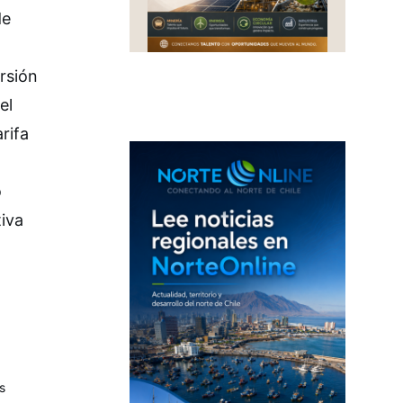
de
ersión
el
rifa
o
tiva
s