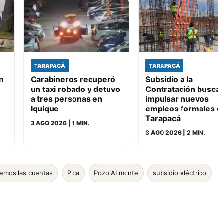
TARAPACÁ
TARAPACÁ
n
Carabineros recuperó
Subsidio a la
un taxi robado y detuvo
Contratación busc
a
a tres personas en
impulsar nuevos
Iquique
empleos formales 
Tarapacá
3 AGO 2026
| 1 MIN.
3 AGO 2026
| 2 MIN.
emos las cuentas
Pica
Pozo ALmonte
subsidio eléctrico