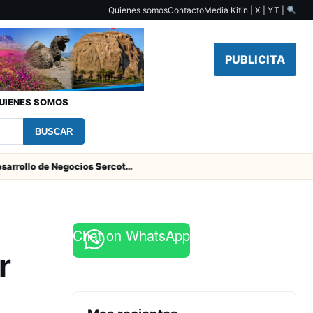
Quienes somos
Contacto
Media Kit
in | X | YT |
PUBLICITA
UIENES SOMOS
BUSCAR
Centro de Desarrollo de Negocios Sercotec-INACAP inaugura Academia de Mujeres Empresarias 2026
Chat on WhatsApp
r