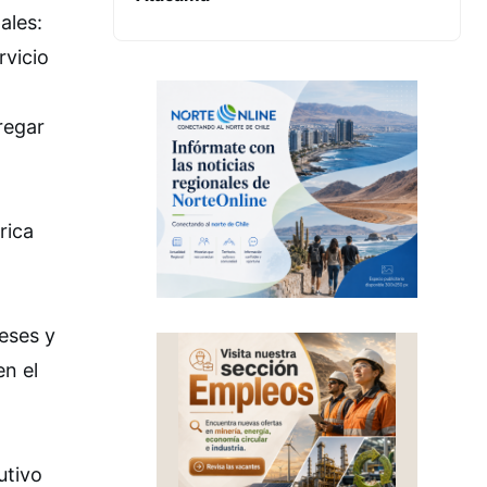
ales:
rvicio
regar
rica
eses y
en el
utivo