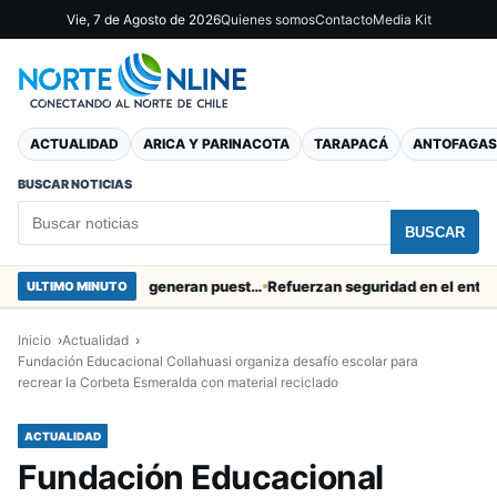
Vie, 7 de Agosto de 2026
Quienes somos
Contacto
Media Kit
ACTUALIDAD
ARICA Y PARINACOTA
TARAPACÁ
ANTOFAGAS
BUSCAR NOTICIAS
BUSCAR
Obras de Aguas del Altiplano en Arica generan puestos de trabajo
Refuerzan seguridad en el entorno por
ULTIMO MINUTO
Inicio
Actualidad
Fundación Educacional Collahuasi organiza desafío escolar para
recrear la Corbeta Esmeralda con material reciclado
ACTUALIDAD
Fundación Educacional