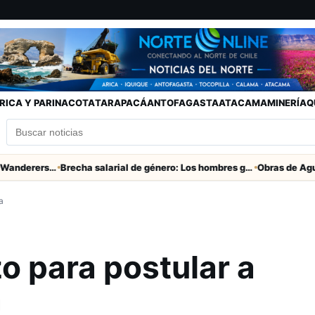
RICA Y PARINACOTA
TARAPACÁ
ANTOFAGASTA
ATACAMA
MINERÍA
Q
Partido clave San Marcos con Wanderers este sábado a las 15 horas en Valparaíso
Brecha salarial de género: Los hombres ganan seis veces más que las mujeres
a
o para postular a
a