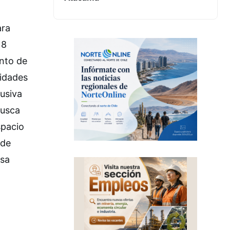
ara
18
ento de
vidades
lusiva
busca
spacio
 de
esa