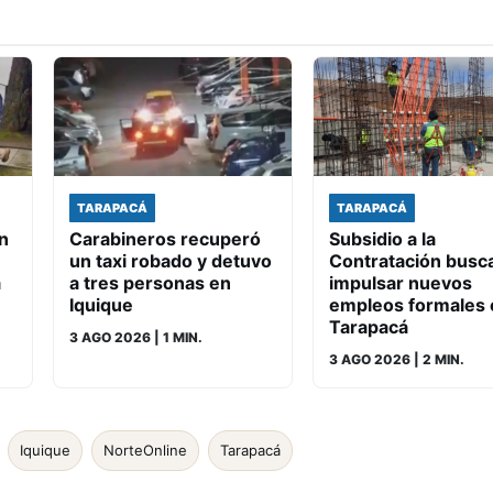
TARAPACÁ
TARAPACÁ
n
Carabineros recuperó
Subsidio a la
un taxi robado y detuvo
Contratación busc
a
a tres personas en
impulsar nuevos
Iquique
empleos formales 
Tarapacá
3 AGO 2026
| 1 MIN.
3 AGO 2026
| 2 MIN.
Iquique
NorteOnline
Tarapacá