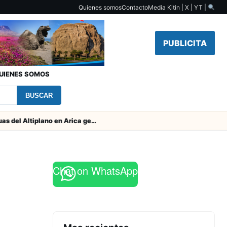
Quienes somos
Contacto
Media Kit
in | X | YT |
PUBLICITA
UIENES SOMOS
BUSCAR
Obras de Aguas del Altiplano en Arica generan puestos de trabajo
Chat on WhatsApp