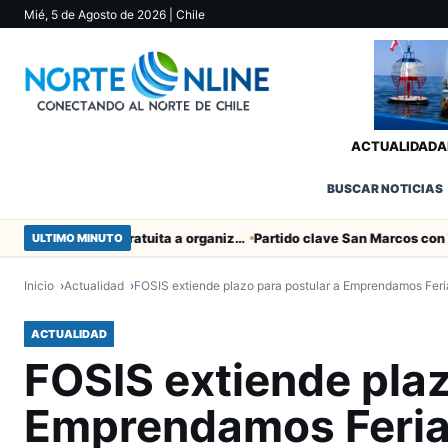
Mié, 5 de Agosto de 2026
| Chile
ACTUALIDAD
A
BUSCAR NOTICIAS
Entregaron fibra óptica gratuita a organizaciones sociales de Arica
ULTIMO MINUTO
Inicio
Actualidad
FOSIS extiende plazo para postular a Emprendamos Feri
ACTUALIDAD
FOSIS extiende plaz
Emprendamos Feri