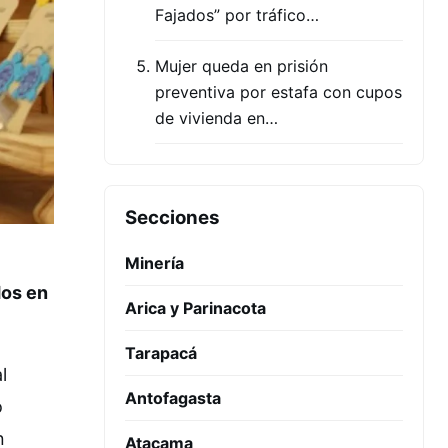
Fajados” por tráfico…
Mujer queda en prisión
preventiva por estafa con cupos
de vivienda en…
Secciones
Minería
dos en
Arica y Parinacota
Tarapacá
l
Antofagasta
o
n
Atacama