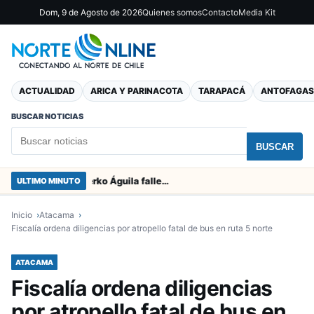
Dom, 9 de Agosto de 2026
Quienes somos
Contacto
Media Kit
ACTUALIDAD
ARICA Y PARINACOTA
TARAPACÁ
ANTOFAGAS
BUSCAR NOTICIAS
BUSCAR
Padres del jugador de San Marcos Yerko Águila fallecieron en accidente de tránsito en Temuco
ULTIMO MINUTO
Inicio
Atacama
Fiscalía ordena diligencias por atropello fatal de bus en ruta 5 norte
ATACAMA
Fiscalía ordena diligencias
por atropello fatal de bus en