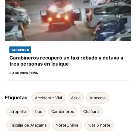
TARAPACÁ
Carabineros recuperó un taxi robado y detuvo a
tres personas en Iquique
3 AGO 2026
| 1 MIN.
Etiquetas:
Accidente Vial
Arica
Atacama
atropello
bus
Carabineros
Chañaral
Fiscalía de Atacama
NorteOnline
ruta 5 norte