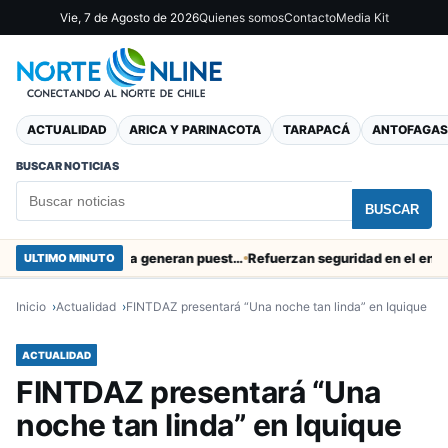
Vie, 7 de Agosto de 2026
Quienes somos
Contacto
Media Kit
ACTUALIDAD
ARICA Y PARINACOTA
TARAPACÁ
ANTOFAGAS
BUSCAR NOTICIAS
BUSCAR
Obras de Aguas del Altiplano en Arica generan puestos de trabajo
Refuerzan seguridad en el entorno por
ULTIMO MINUTO
Inicio
Actualidad
FINTDAZ presentará “Una noche tan linda” en Iquique
ACTUALIDAD
FINTDAZ presentará “Una
noche tan linda” en Iquique