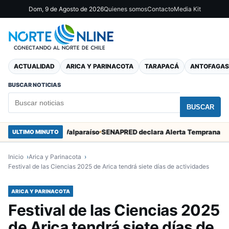
Dom, 9 de Agosto de 2026
Quienes somos
Contacto
Media Kit
ACTUALIDAD
ARICA Y PARINACOTA
TARAPACÁ
ANTOFAGAS
BUSCAR NOTICIAS
BUSCAR
n Marcos en Valparaíso
ULTIMO MINUTO
Inicio
Arica y Parinacota
Festival de las Ciencias 2025 de Arica tendrá siete días de actividades
ARICA Y PARINACOTA
Festival de las Ciencias 2025
de Arica tendrá siete días de