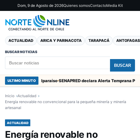
Dom, 9 de Agosto de 2026
Quienes somos
Contacto
Media Kit
ACTUALIDAD
ARICA Y PARINACOTA
TARAPACÁ
ANTOFAGAS
BUSCAR NOTICIAS
BUSCAR
Marcos en Valparaíso
ULTIMO MINUTO
Inicio
Actualidad
Energía renovable no convencional para la pequeña minería y minería
artesanal
ACTUALIDAD
Energía renovable no