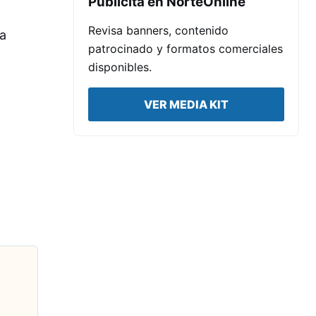
Publicita en NorteOnline
Revisa banners, contenido
na
patrocinado y formatos comerciales
disponibles.
VER MEDIA KIT
n