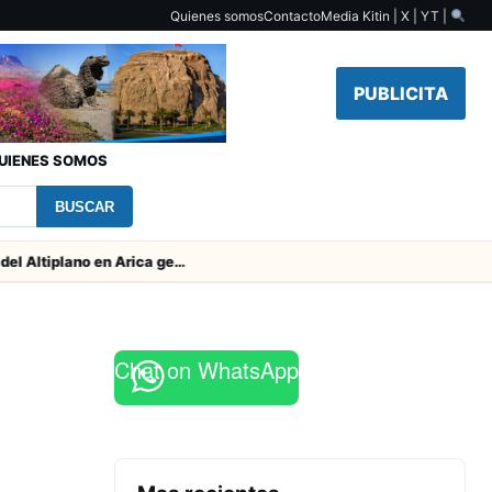
Quienes somos
Contacto
Media Kit
in | X | YT |
PUBLICITA
UIENES SOMOS
BUSCAR
Obras de Aguas del Altiplano en Arica generan puestos de trabajo
Chat on WhatsApp