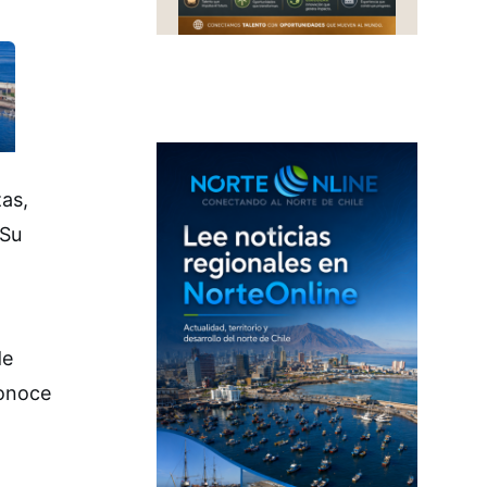
zas,
 Su
de
conoce