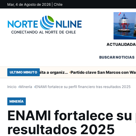
Mar, 4 de Agosto de 2026
| Chile
ACTUALIDAD
A
BUSCAR NOTICIAS
Entregaron fibra óptica gratuita a organizaciones sociales de Arica
ULTIMO MINUTO
Inicio
Minería
ENAMI fortalece su perfil financiero tras resultados 2025
MINERÍA
ENAMI fortalece su p
resultados 2025