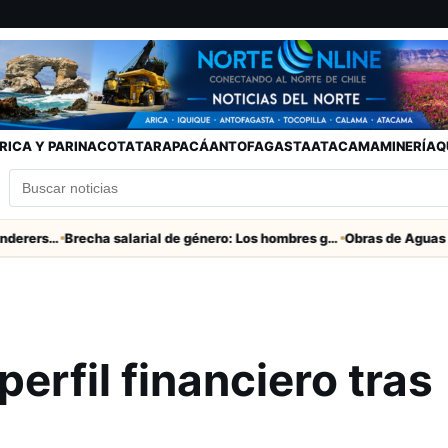
RICA Y PARINACOTA
TARAPACÁ
ANTOFAGASTA
ATACAMA
MINERÍA
Q
Partido clave San Marcos con Wanderers este sábado a las 15 horas en Valparaíso
Brecha salarial de género: Los hombres ganan seis veces más que las mujeres
erfil financiero tras