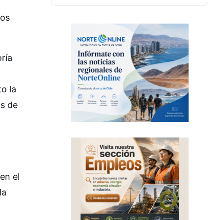
mos
ría
o la
is de
en el
la