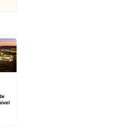
de
ivel