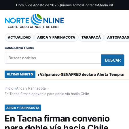
Dom, 9 de Agosto de 2026
Quienes somos
Contacto
Media Kit
ACTUALIDAD
ARICA Y PARINACOTA
TARAPACÁ
ANTOFAGAS
BUSCAR NOTICIAS
BUSCAR
San Marcos en Valparaíso
ULTIMO MINUTO
Inicio
Arica y Parinacota
En Tacna firman convenio para doble vía hacia Chile
ARICA Y PARINACOTA
En Tacna firman convenio
para doble vía hacia Chile