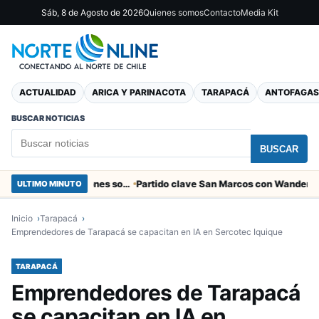
Sáb, 8 de Agosto de 2026
Quienes somos
Contacto
Media Kit
ACTUALIDAD
ARICA Y PARINACOTA
TARAPACÁ
ANTOFAGAS
BUSCAR NOTICIAS
BUSCAR
Entregaron fibra óptica gratuita a organizaciones sociales de Arica
ULTIMO MINUTO
Inicio
Tarapacá
Emprendedores de Tarapacá se capacitan en IA en Sercotec Iquique
TARAPACÁ
Emprendedores de Tarapacá
se capacitan en IA en