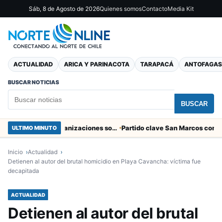
Sáb, 8 de Agosto de 2026
Quienes somos
Contacto
Media Kit
ACTUALIDAD
ARICA Y PARINACOTA
TARAPACÁ
ANTOFAGAS
BUSCAR NOTICIAS
BUSCAR
Entregaron fibra óptica gratuita a organizaciones sociales de Arica
ULTIMO MINUTO
Inicio
Actualidad
Detienen al autor del brutal homicidio en Playa Cavancha: víctima fue
decapitada
ACTUALIDAD
Detienen al autor del brutal