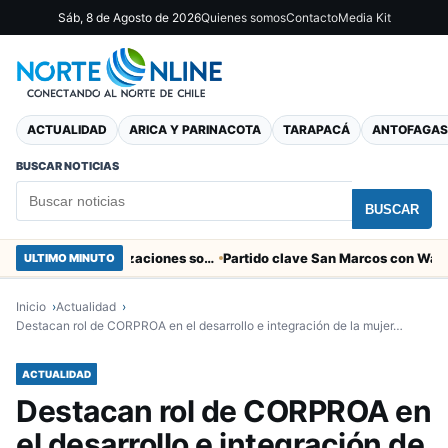
Sáb, 8 de Agosto de 2026
Quienes somos
Contacto
Media Kit
ACTUALIDAD
ARICA Y PARINACOTA
TARAPACÁ
ANTOFAGAS
BUSCAR NOTICIAS
BUSCAR
Entregaron fibra óptica gratuita a organizaciones sociales de Arica
ULTIMO MINUTO
Inicio
Actualidad
Destacan rol de CORPROA en el desarrollo e integración de la mujer…
ACTUALIDAD
Destacan rol de CORPROA en
el desarrollo e integración de