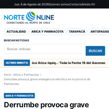
Jue, 6 de Agosto de 2026
Quienes somos
Contacto
Media Kit
ACTUALIDAD
ARICA Y PARINACOTA
TARAPACÁ
ANTOFAGAS
BUSCAR NOTICIAS
BUSCAR
Duro castigo por la camorra en el clásico Arica-Iquique
Toda la Fecha 19 del Ascenso que parte
ULTIMO MINUTO
Inicio
Arica y Parinacota
Derrumbe provoca grave emergencia eléctrica en la provicia de
Parinacota
ARICA Y PARINACOTA
Derrumbe provoca grave