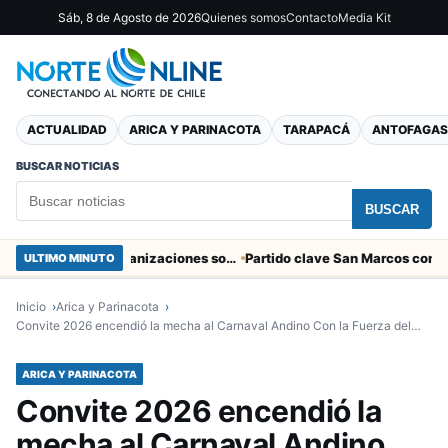
Sáb, 8 de Agosto de 2026
Quienes somos
Contacto
Media Kit
ACTUALIDAD
ARICA Y PARINACOTA
TARAPACÁ
ANTOFAGAS
BUSCAR NOTICIAS
BUSCAR
Entregaron fibra óptica gratuita a organizaciones sociales de Arica
ULTIMO MINUTO
Inicio
Arica y Parinacota
Convite 2026 encendió la mecha al Carnaval Andino Con la Fuerza del…
ARICA Y PARINACOTA
Convite 2026 encendió la
mecha al Carnaval Andino