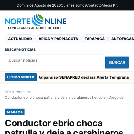
Dom, 9 de Agosto de 2026
Quienes somos
Contacto
Media Kit
ACTUALIDAD
ARICA Y PARINACOTA
TARAPACÁ
ANTOFAGAS
BUSCAR NOTICIAS
BUSCAR
n Marcos en Valparaíso
ULTIMO MINUTO
Inicio
Atacama
Conductor ebrio choca patrulla y deja a carabineros herido en Diego de…
ATACAMA
Conductor ebrio choca
patrulla y deja a carabineros