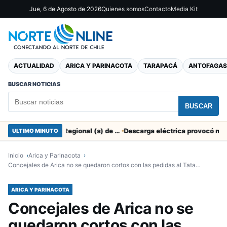
Jue, 6 de Agosto de 2026
Quienes somos
Contacto
Media Kit
ACTUALIDAD
ARICA Y PARINACOTA
TARAPACÁ
ANTOFAGAS
BUSCAR NOTICIAS
BUSCAR
SERNAC pidió la renuncia a Director Regional (s) de Arica por contratar solo a militantes del Gobierno
ULTIMO MINUTO
Inicio
Arica y Parinacota
Concejales de Arica no se quedaron cortos con las pedidas al Tata…
ARICA Y PARINACOTA
Concejales de Arica no se
quedaron cortos con las