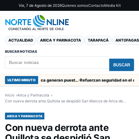
Vie, 7 de Agosto de 2026
Quienes somos
Contacto
Media Kit
ACTUALIDAD
ARICA Y PARINACOTA
TARAPACÁ
ANTOFAGAS
BUSCAR NOTICIAS
BUSCAR
Obras de Aguas del Altiplano en Arica generan puestos de trabajo
Refuerzan seguridad en el entorno p
ULTIMO MINUTO
Inicio
Arica y Parinacota
Con nueva derrota ante Quillota se despidió San Marcos de Arica de…
ARICA Y PARINACOTA
Con nueva derrota ante
Quillota se despidió San