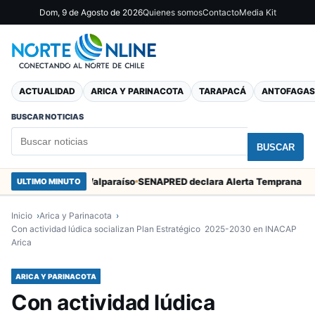
Dom, 9 de Agosto de 2026
Quienes somos
Contacto
Media Kit
ACTUALIDAD
ARICA Y PARINACOTA
TARAPACÁ
ANTOFAGAS
BUSCAR NOTICIAS
BUSCAR
n Marcos en Valparaíso
ULTIMO MINUTO
Inicio
Arica y Parinacota
Con actividad lúdica socializan Plan Estratégico 2025-2030 en INACAP
Arica
ARICA Y PARINACOTA
Con actividad lúdica