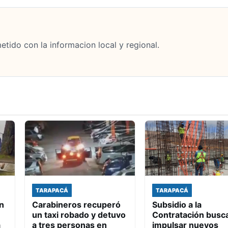
tido con la informacion local y regional.
TARAPACÁ
TARAPACÁ
n
Carabineros recuperó
Subsidio a la
un taxi robado y detuvo
Contratación busc
a
a tres personas en
impulsar nuevos