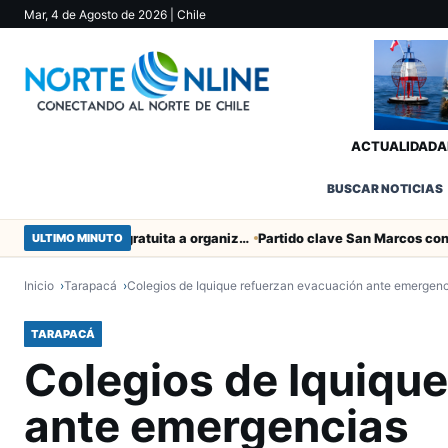
Mar, 4 de Agosto de 2026
| Chile
ACTUALIDAD
A
BUSCAR NOTICIAS
Entregaron fibra óptica gratuita a organizaciones sociales de Arica
ULTIMO MINUTO
Inicio
Tarapacá
Colegios de Iquique refuerzan evacuación ante emergen
TARAPACÁ
Colegios de Iquiqu
ante emergencias