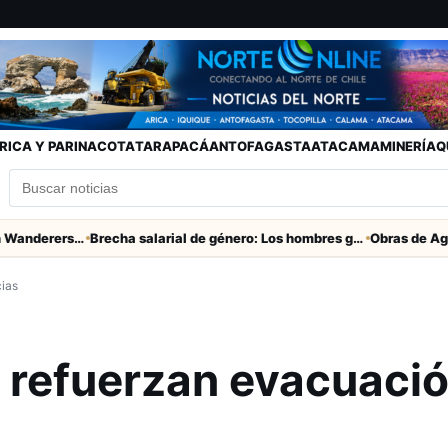
RICA Y PARINACOTA
TARAPACÁ
ANTOFAGASTA
ATACAMA
MINERÍA
Q
Partido clave San Marcos con Wanderers este sábado a las 15 horas en Valparaíso
Brecha salarial de género: Los hombres ganan seis veces más que las mujeres
cias
e refuerzan evacuaci