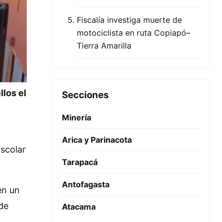
Fiscalía investiga muerte de
motociclista en ruta Copiapó–
Tierra Amarilla
llos el
Secciones
Minería
Arica y Parinacota
Escolar
Tarapacá
Antofagasta
en un
de
Atacama