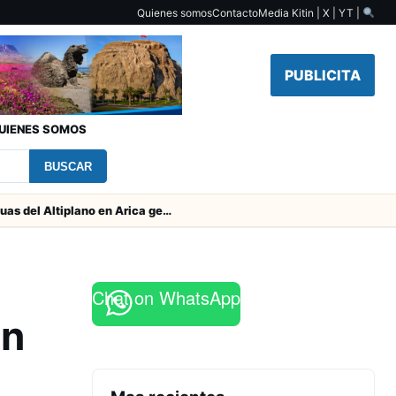
Quienes somos
Contacto
Media Kit
in | X | YT |
PUBLICITA
UIENES SOMOS
BUSCAR
Obras de Aguas del Altiplano en Arica generan puestos de trabajo
Chat on WhatsApp
ón