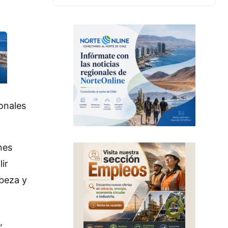
onales
nes
ir
abeza y
,