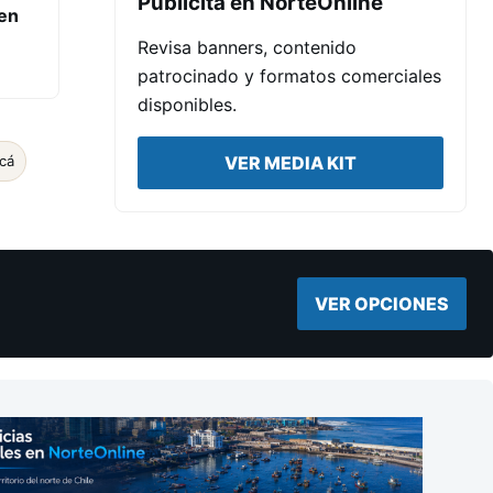
Publicita en NorteOnline
en
Revisa banners, contenido
patrocinado y formatos comerciales
disponibles.
cá
VER MEDIA KIT
VER OPCIONES