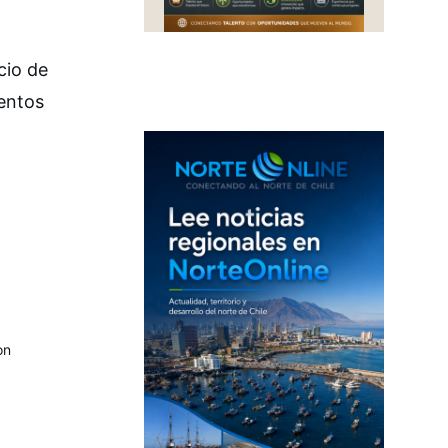
cio de
mentos
on