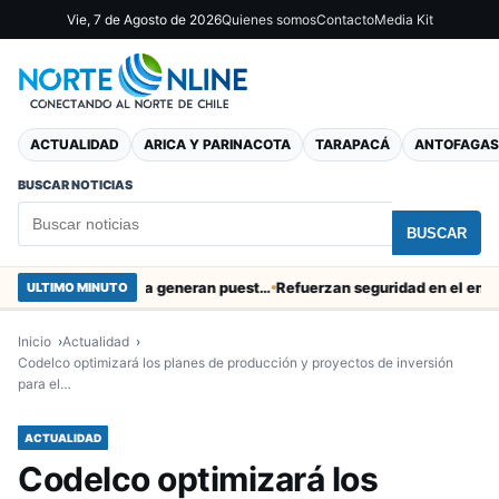
Vie, 7 de Agosto de 2026
Quienes somos
Contacto
Media Kit
ACTUALIDAD
ARICA Y PARINACOTA
TARAPACÁ
ANTOFAGAS
BUSCAR NOTICIAS
BUSCAR
Obras de Aguas del Altiplano en Arica generan puestos de trabajo
Refuerzan seguridad en el entorno por
ULTIMO MINUTO
Inicio
Actualidad
Codelco optimizará los planes de producción y proyectos de inversión
para el…
ACTUALIDAD
Codelco optimizará los