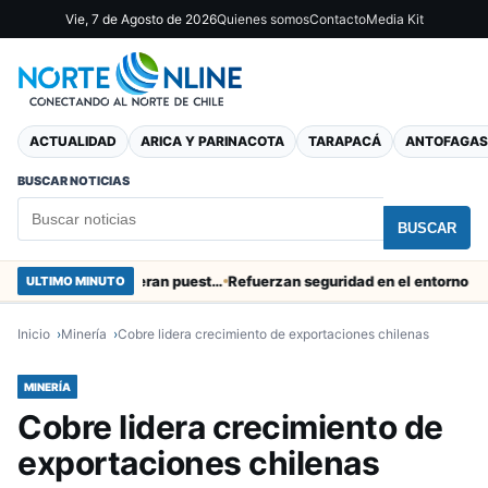
Vie, 7 de Agosto de 2026
Quienes somos
Contacto
Media Kit
ACTUALIDAD
ARICA Y PARINACOTA
TARAPACÁ
ANTOFAGAS
BUSCAR NOTICIAS
BUSCAR
Obras de Aguas del Altiplano en Arica generan puestos de trabajo
Refuerzan seguridad en el entorno portuario
ULTIMO MINUTO
Inicio
Minería
Cobre lidera crecimiento de exportaciones chilenas
MINERÍA
Cobre lidera crecimiento de
exportaciones chilenas