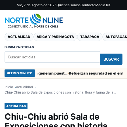
Vie, 7 de Agosto de 2026
Quienes somos
Contacto
Media Kit
ACTUALIDAD
ARICA Y PARINACOTA
TARAPACÁ
ANTOFAGAS
BUSCAR NOTICIAS
BUSCAR
Obras de Aguas del Altiplano en Arica generan puestos de trabajo
Refuerzan seguridad en el entorno port
ULTIMO MINUTO
Inicio
Actualidad
Chiu-Chiu abrió Sala de Exposiciones con historia, flora y fauna de la…
ACTUALIDAD
Chiu-Chiu abrió Sala de
Exposiciones con historia,