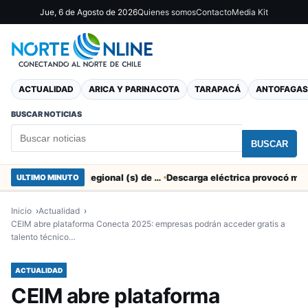
Jue, 6 de Agosto de 2026
Quienes somos
Contacto
Media Kit
ACTUALIDAD
ARICA Y PARINACOTA
TARAPACÁ
ANTOFAGAS
BUSCAR NOTICIAS
BUSCAR
SERNAC pidió la renuncia a Director Regional (s) de Arica por contratar solo a militantes del Gobierno
ULTIMO MINUTO
Inicio
Actualidad
CEIM abre plataforma Conecta 2025: empresas podrán acceder gratis a
talento técnico…
ACTUALIDAD
CEIM abre plataforma