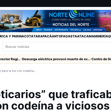
RICA Y PARINACOTA
TARAPACÁ
ANTOFAGASTA
ATACAMA
MINERÍA
Q
SERNAC pidió la renuncia a Director Regional (s) de Arica por contratar solo a militantes del Gobierno
Descarga eléctrica provocó muerte de extranjero que robaba cables en Cerro Chuño
e para la tos con codeína…
icarios” que trafica
on codeína a viciosos