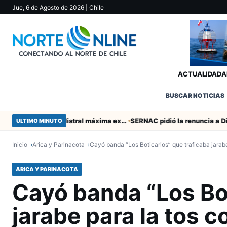
Jue, 6 de Agosto de 2026
| Chile
ACTUALIDAD
A
BUSCAR NOTICIAS
Murió tacneña Charito Mistral máxima exponente de la música criolla durante 50 años
ULTIMO MINUTO
Inicio
Arica y Parinacota
Cayó banda “Los Boticarios” que traficaba jarab
ARICA Y PARINACOTA
Cayó banda “Los Bot
jarabe para la tos c