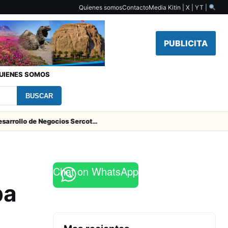
Quienes somos
Contacto
Media Kit
in | X | YT |
PUBLICITA
UIENES SOMOS
BUSCAR
Centro de Desarrollo de Negocios Sercotec-INACAP inaugura Academia de Mujeres Empresarias 2026
Chat on WhatsApp
ba