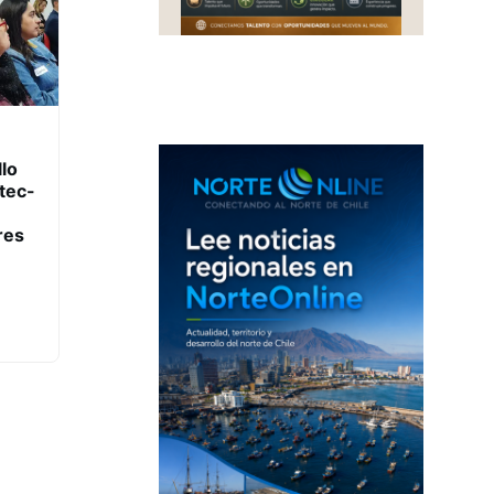
lo
tec-
res