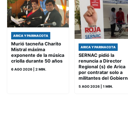
ARICA Y PARINACOTA
Murió tacneña Charito
ARICA Y PARINACOTA
Mistral máxima
exponente de la música
SERNAC pidió la
criolla durante 50 años
renuncia a Director
Regional (s) de Arica
6 AGO 2026
| 2 MIN.
por contratar solo a
militantes del Gobier
5 AGO 2026
| 1 MIN.