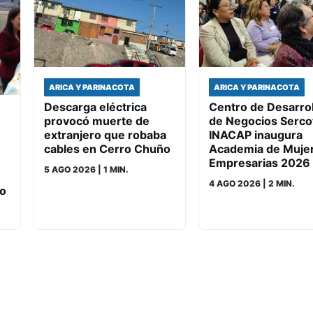
ARICA Y PARINACOTA
ARICA Y PARINACOTA
Descarga eléctrica
Centro de Desarrol
provocó muerte de
de Negocios Serco
extranjero que robaba
INACAP inaugura
cables en Cerro Chuño
Academia de Muje
Empresarias 2026
5 AGO 2026
| 1 MIN.
4 AGO 2026
| 2 MIN.
no