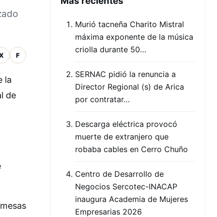
Mas recientes
zado
Murió tacneña Charito Mistral
máxima exponente de la música
criolla durante 50…
X
F
SERNAC pidió la renuncia a
 la
Director Regional (s) de Arica
l de
por contratar…
Descarga eléctrica provocó
muerte de extranjero que
robaba cables en Cerro Chuño
e
Centro de Desarrollo de
Negocios Sercotec-INACAP
inaugura Academia de Mujeres
remesas
Empresarias 2026