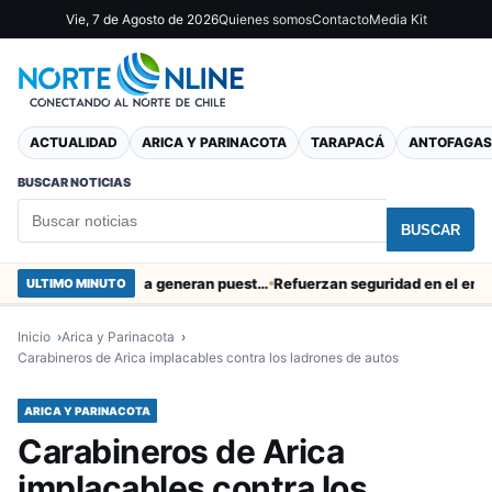
Vie, 7 de Agosto de 2026
Quienes somos
Contacto
Media Kit
ACTUALIDAD
ARICA Y PARINACOTA
TARAPACÁ
ANTOFAGAS
BUSCAR NOTICIAS
BUSCAR
Obras de Aguas del Altiplano en Arica generan puestos de trabajo
Refuerzan seguridad en el entorno po
ULTIMO MINUTO
Inicio
Arica y Parinacota
Carabineros de Arica implacables contra los ladrones de autos
ARICA Y PARINACOTA
Carabineros de Arica
implacables contra los