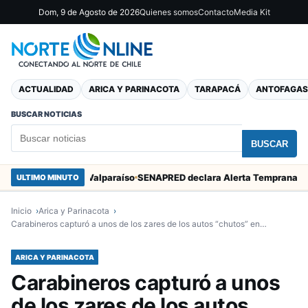
Dom, 9 de Agosto de 2026
Quienes somos
Contacto
Media Kit
ACTUALIDAD
ARICA Y PARINACOTA
TARAPACÁ
ANTOFAGAS
BUSCAR NOTICIAS
BUSCAR
n Marcos en Valparaíso
ULTIMO MINUTO
Inicio
Arica y Parinacota
Carabineros capturó a unos de los zares de los autos “chutos” en…
ARICA Y PARINACOTA
Carabineros capturó a unos
de los zares de los autos