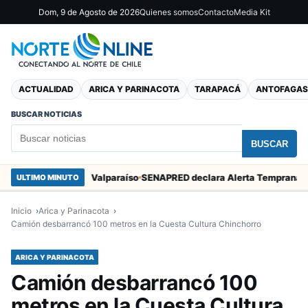
Dom, 9 de Agosto de 2026
Quienes somos
Contacto
Media Kit
ACTUALIDAD
ARICA Y PARINACOTA
TARAPACÁ
ANTOFAGAS
BUSCAR NOTICIAS
BUSCAR
San Marcos en Valparaíso
ULTIMO MINUTO
Inicio
Arica y Parinacota
Camión desbarrancó 100 metros en la Cuesta Cultura Chinchorro
ARICA Y PARINACOTA
Camión desbarrancó 100
metros en la Cuesta Cultura