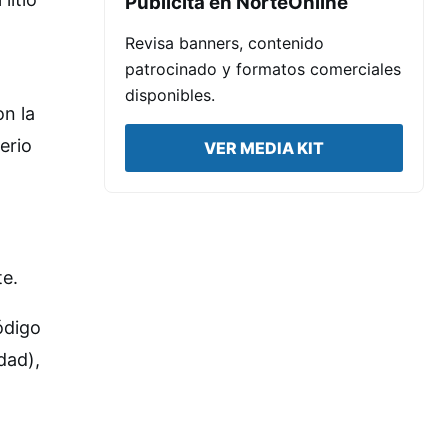
Publicita en NorteOnline
Revisa banners, contenido
patrocinado y formatos comerciales
disponibles.
on la
erio
VER MEDIA KIT
te.
ódigo
dad),