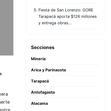
Fiesta de San Lorenzo: GORE
Tarapacá aporta $126 millones
y entrega obras…
Secciones
Minería
Arica y Parinacota
n
Tarapacá
Antofagasta
nera
uerte
Atacama
estre