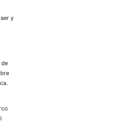
raer y
 de
obre
ca.
rco
l