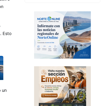
on
o
. Esto
ó un