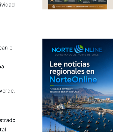
ividad
can el
na.
 verde.
ostrado
tal