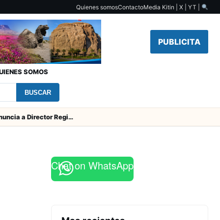
Quienes somos
Contacto
Media Kit
in | X | YT |
PUBLICITA
UIENES SOMOS
BUSCAR
SERNAC pidió la renuncia a Director Regional (s) de Arica por contratar solo a militantes del Gobierno
Chat on WhatsApp