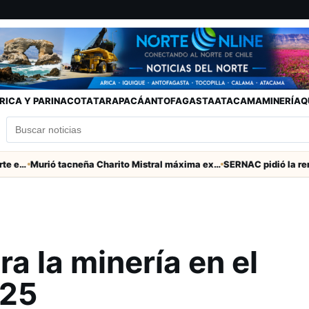
RICA Y PARINACOTA
TARAPACÁ
ANTOFAGASTA
ATACAMA
MINERÍA
Q
Murió tacneña Charito Mistral máxima exponente de la música criolla durante 50 años
a la minería en el
025