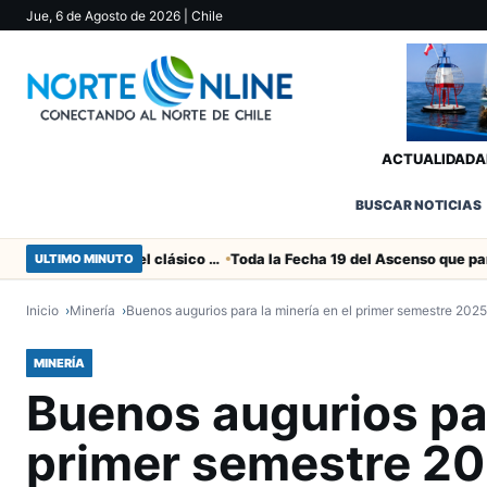
Jue, 6 de Agosto de 2026
| Chile
ACTUALIDAD
A
BUSCAR NOTICIAS
Duro castigo por la camorra en el clásico Arica-Iquique
Toda la Fecha 19 del Ascenso que parte este viernes
ULTIMO MINUTO
Inicio
Minería
Buenos augurios para la minería en el primer semestre 2025
MINERÍA
Buenos augurios par
primer semestre 2