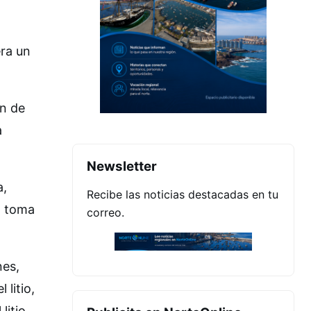
era un
ón de
a
Newsletter
a,
Recibe las noticias destacadas en tu
la toma
correo.
nes,
litio,
litio