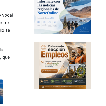
o vocal
estre
lo se
lo
, que