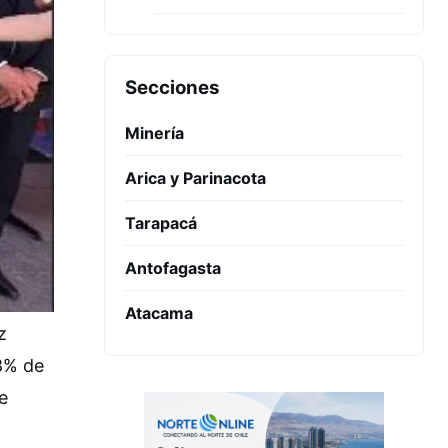
Secciones
Minería
Arica y Parinacota
Tarapacá
Antofagasta
Atacama
z
98% de
e