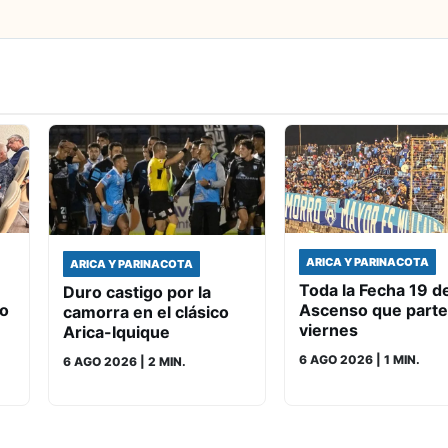
ARICA Y PARINACOTA
ARICA Y PARINACOTA
Toda la Fecha 19 d
Duro castigo por la
io
Ascenso que parte
camorra en el clásico
viernes
Arica-Iquique
6 AGO 2026
| 1 MIN.
6 AGO 2026
| 2 MIN.