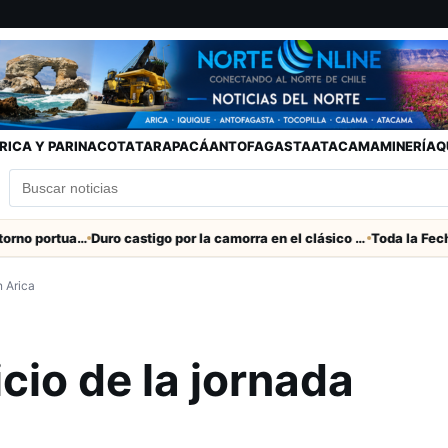
RICA Y PARINACOTA
TARAPACÁ
ANTOFAGASTA
ATACAMA
MINERÍA
Q
Refuerzan seguridad en el entorno portuario de Arica
Duro castigo por la camorra en el clásico Arica-Iquique
n Arica
cio de la jornada