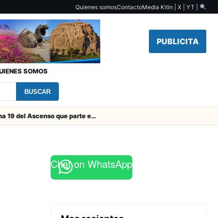
Quienes somos
Contacto
Media Kit
in | X | YT |
PUBLICITA
UIENES SOMOS
BUSCAR
Toda la Fecha 19 del Ascenso que parte este viernes
Chat on WhatsApp