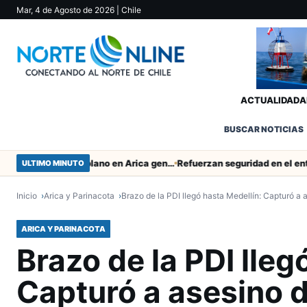
Mar, 4 de Agosto de 2026
| Chile
ACTUALIDAD
A
BUSCAR NOTICIAS
Obras de Aguas del Altiplano en Arica generan puestos de trabajo
ULTIMO MINUTO
Inicio
Arica y Parinacota
Brazo de la PDI llegó hasta Medellín: Capturó a
ARICA Y PARINACOTA
Brazo de la PDI lleg
Capturó a asesino d