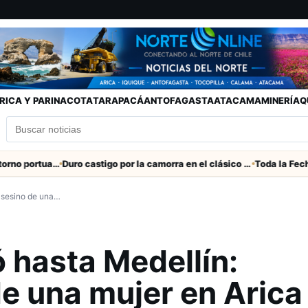
RICA Y PARINACOTA
TARAPACÁ
ANTOFAGASTA
ATACAMA
MINERÍA
Q
Refuerzan seguridad en el entorno portuario de Arica
Duro castigo por la camorra en el clásico Arica-Iquique
 asesino de una…
ó hasta Medellín:
e una mujer en Arica