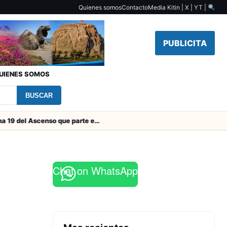
Quienes somos
Contacto
Media Kit
in | X | YT |
PUBLICITA
UIENES SOMOS
BUSCAR
Toda la Fecha 19 del Ascenso que parte este viernes
Chat on WhatsApp